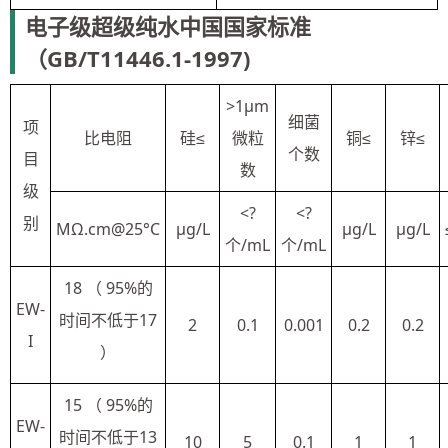
电子级超级纯水中国国家标准
（GB/T11446.1-1997)
>1μm
细菌
项
比电阻
硅≤
微粒
铜≤
锌≤
个数
目
数
级
<?
<?
别
MΩ.cm@25°C
μg/L
μg/L
μg/L
个/mL
个/mL
18 （ 95%的
EW-
时间不低于17
2
0.1
0.001
0.2
0.2
I
）
15 （ 95%的
EW-
时间不低于13
10
5
0.1
1
1