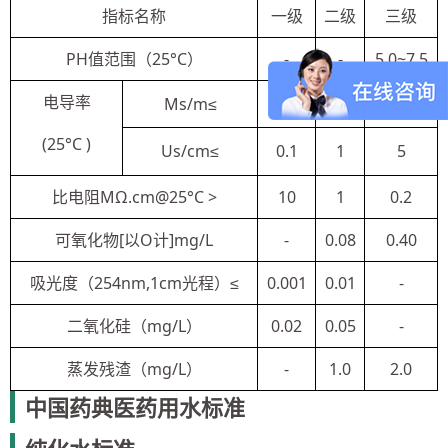
指标名称
一级
二级
三级
PH值范围（25°C）
-
-
5.0~7.5
电导率
Ms/m≤
0.01
0.1
0.5
(25°C )
Us/cm≤
0.1
1
5
比电阻MΩ.cm@25°C >
10
1
0.2
可氧化物[以O计]mg/L
-
0.08
0.40
吸光度（254nm,1cm光程）≤
0.001
0.01
-
二氧化硅（mg/L）
0.02
0.05
-
蒸发残渣（mg/L）
-
1.0
2.0
中国药典医药用水标准