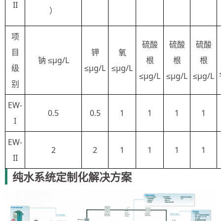
II
）
项
硫酸
硫酸
硫酸
目
钾
氧
钠 ≤μg/L
根
根
根
级
≤μg/L
≤μg/L
≤μg/L
≤μg/L
≤μg/L
别
EW-
0.5
0.5
1
1
1
1
I
EW-
2
2
1
1
1
1
II
纯水系统定制化解决方案